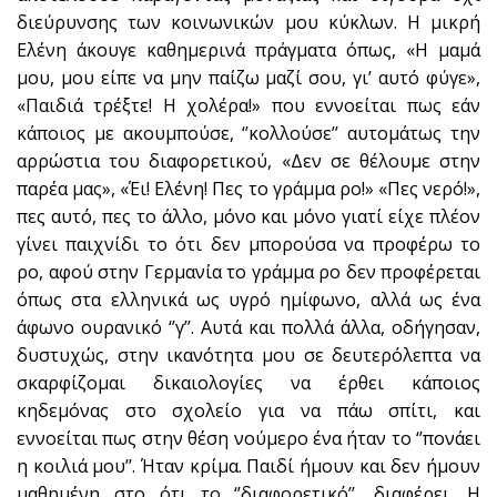
διεύρυνσης των κοινωνικών μου κύκλων. Η μικρή
Ελένη άκουγε καθημερινά πράγματα όπως, «Η μαμά
μου, μου είπε να μην παίζω μαζί σου, γι’ αυτό φύγε»,
«Παιδιά τρέξτε! Η χολέρα!» που εννοείται πως εάν
κάποιος με ακουμπούσε, ‘’κολλούσε’’ αυτομάτως την
αρρώστια του διαφορετικού, «Δεν σε θέλουμε στην
παρέα μας», «Έι! Ελένη! Πες το γράμμα ρο!» «Πες νερό!»,
πες αυτό, πες το άλλο, μόνο και μόνο γιατί είχε πλέον
γίνει παιχνίδι το ότι δεν μπορούσα να προφέρω το
ρο, αφού στην Γερμανία το γράμμα ρο δεν προφέρεται
όπως στα ελληνικά ως υγρό ημίφωνο, αλλά ως ένα
άφωνο ουρανικό ‘’γ’’. Αυτά και πολλά άλλα, οδήγησαν,
δυστυχώς, στην ικανότητα μου σε δευτερόλεπτα να
σκαρφίζομαι δικαιολογίες να έρθει κάποιος
κηδεμόνας στο σχολείο για να πάω σπίτι, και
εννοείται πως στην θέση νούμερο ένα ήταν το ‘’πονάει
η κοιλιά μου’’. Ήταν κρίμα. Παιδί ήμουν και δεν ήμουν
μαθημένη στο ότι το ‘’διαφορετικό’’, διαφέρει. Η