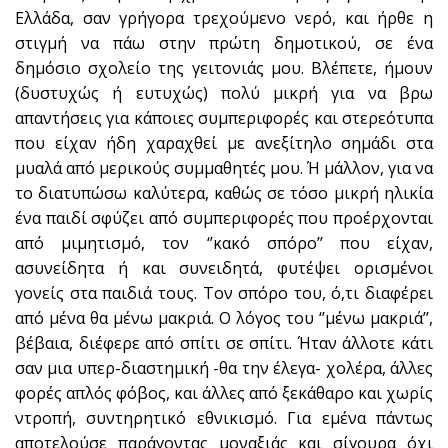
Ελλάδα, σαν γρήγορα τρεχούμενο νερό, και ήρθε η
στιγμή να πάω στην πρώτη δημοτικού, σε ένα
δημόσιο σχολείο της γειτονιάς μου. Βλέπετε, ήμουν
(δυστυχώς ή ευτυχώς) πολύ μικρή για να βρω
απαντήσεις για κάποιες συμπεριφορές και στερεότυπα
που είχαν ήδη χαραχθεί με ανεξίτηλο σημάδι στα
μυαλά από μερικούς συμμαθητές μου. Ή μάλλον, για να
το διατυπώσω καλύτερα, καθώς σε τόσο μικρή ηλικία
ένα παιδί σφύζει από συμπεριφορές που προέρχονται
από μιμητισμό, τον ‘’κακό σπόρο’’ που είχαν,
ασυνείδητα ή και συνειδητά, φυτέψει ορισμένοι
γονείς στα παιδιά τους. Τον σπόρο του, ό,τι διαφέρει
από μένα θα μένω μακριά. Ο λόγος του ‘’μένω μακριά’’,
βέβαια, διέφερε από σπίτι σε σπίτι. Ήταν άλλοτε κάτι
σαν μια υπερ-διαστημική -θα την έλεγα- χολέρα, άλλες
φορές απλός φόβος, και άλλες από ξεκάθαρο και χωρίς
ντροπή, συντηρητικό εθνικισμό. Για εμένα πάντως
αποτελούσε παράγοντας μοναξιάς και σίγουρα όχι