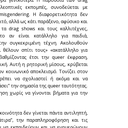
ύρα γενικότερα. Η παρουσία των drag
εοπτικές εκπομπές, συνοδεύεται με
misgendering. Η διαφορετικότητα δεν
τό, αλλά ως κάτι παράξενο, αφύσικο και
τα drag shows και τους καλλιτέχνες,
το αν είναι κατάλληλο για παιδιά,
την συγκεκριμένη τέχνη. Ακολουθούν
 θέλουν σπίτι τους» «ακατάλληλο για
βαθμίζοντας έτσι την queer έκφραση,
ική. Αυτή η ρητορική μίσους, κρύβεται
τον κοινωνικό αποκλεισμό. Τονίζει στον
ρέπει να σχολιαστεί ή ακόμα και να
ιάσει’’ την σημασία της queer ταυτότητας.
ηση χωρίς να γίνονται βήματα για την
οινότητα δεν γίνεται πάντα αντιληπτή,
τιρα’’, την παραπληροφόρηση και τις
ν να εκπαιδεύουν και να ενημερώνουν