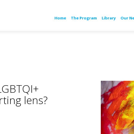
Home
The Program
Library
Our N
 LGBTQI+
ting lens?