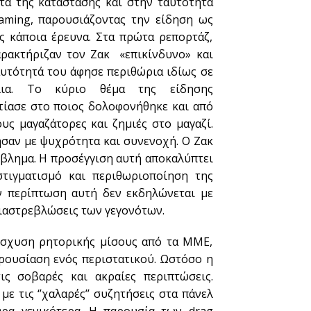
τα της κατάστασης και στην ταυτότητα
laming, παρουσιάζοντας την είδηση ως
ς κάποια έρευνα. Στα πρώτα ρεπορτάζ,
ρακτήριζαν τον Ζακ «επικίνδυνο» και
αυτότητά του άφησε περιθώρια ιδίως σε
λια. Το κύριο θέμα της είδησης
τίασε στο ποιος δολοφονήθηκε και από
υς μαγαζάτορες και ζημιές στο μαγαζί.
ησαν με ψυχρότητα και συνενοχή. Ο Ζακ
όβλημα. Η προσέγγιση αυτή αποκαλύπτει
στιγματισμό και περιθωριοποίηση της
ν περίπτωση αυτή δεν εκδηλώνεται με
διαστρεβλώσεις των γεγονότων.
ίσχυση ρητορικής μίσους από τα ΜΜΕ,
ρουσίαση ενός περιστατικού. Ωστόσο η
ις σοβαρές και ακραίες περιπτώσεις.
με τις ‘’χαλαρές’’ συζητήσεις στα πάνελ