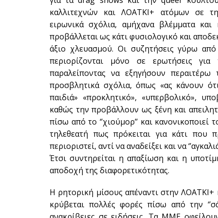
για τα drag shows και την queer κουλτο
καλλιτεχνών και ΛΟΑΤΚΙ+ ατόμων σε τηλ
ειρωνικά σχόλια, αμήχανα βλέμματα και 
προβάλλεται ως κάτι φυσιολογικό και αποδεκ
άξιο χλευασμού. Οι συζητήσεις γύρω από 
περιορίζονται μόνο σε ερωτήσεις για 
παραλείποντας να εξηγήσουν περαιτέρω 
προσβλητικά σχόλια, όπως «ας κάνουν ότι
παιδιά» «προκλητικό», «υπερβολικό», υπο
καθώς την προβάλλουν ως ξένη και απειλητ
πίσω από το ‘’χιούμορ’’ και κανονικοποιεί 
τηλεθεατή πως πρόκειται για κάτι που π
περιοριστεί, αντί να αναδείξει και να ‘’αγκαλ
Έτσι συντηρείται η απαξίωση και η υποτίμ
αποδοχή της διαφορετικότητας.
Η ρητορική μίσους απέναντι στην ΛΟΑΤΚΙ+ κ
κρύβεται πολλές φορές πίσω από την ‘’σά
ανακρίβειες σε ειδήσεις. Τα ΜΜΕ οφείλου