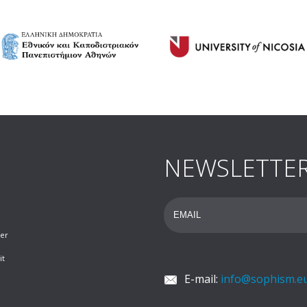
NEWSLETTE
her
it
E-mail:
info@sophism.e