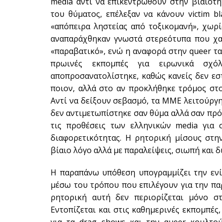
media αντί να επικεντρωθούν στην βιαιότη
του θύματος, επέλεξαν να κάνουν victim b
«απόπειρα ληστείας από τοξικομανή», χωρί
αναπαράχθηκαν γνωστά στερεότυπα που χα
«παραβατικό», ενώ η αναφορά στην queer τ
πρωινές εκπομπές για ειρωνικά σχό
αποπροσανατολίστηκε, καθώς κανείς δεν εσ
ποιον, αλλά στο αν προκλήθηκε τρόμος στο
Αντί να δείξουν σεβασμό, τα ΜΜΕ λειτούργ
δεν αντιμετωπίστηκε σαν θύμα αλλά σαν πρ
τις προθέσεις των ελληνικών media για 
διαφορετικότητας. Η ρητορική μίσους στη
βίαιο λόγο αλλά με παραλείψεις, σιωπή και 
Η παραπάνω υπόθεση υπογραμμίζει την εν
μέσω του τρόπου που επιλέγουν για την πα
ρητορική αυτή δεν περιορίζεται μόνο στ
Εντοπίζεται και στις καθημερινές εκπομπές, 